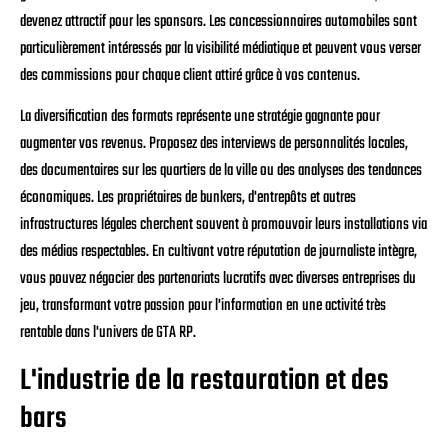
devenez attractif pour les sponsors. Les concessionnaires automobiles sont
particulièrement intéressés par la visibilité médiatique et peuvent vous verser
des commissions pour chaque client attiré grâce à vos contenus.
La diversification des formats représente une stratégie gagnante pour
augmenter vos revenus. Proposez des interviews de personnalités locales,
des documentaires sur les quartiers de la ville ou des analyses des tendances
économiques. Les propriétaires de bunkers, d'entrepôts et autres
infrastructures légales cherchent souvent à promouvoir leurs installations via
des médias respectables. En cultivant votre réputation de journaliste intègre,
vous pouvez négocier des partenariats lucratifs avec diverses entreprises du
jeu, transformant votre passion pour l'information en une activité très
rentable dans l'univers de GTA RP.
L'industrie de la restauration et des
bars