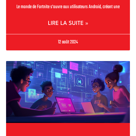
Le monde de Fortnite s'ouvre aux utilisateurs Android, créant une
LIRE LA SUITE »
12 août 2024