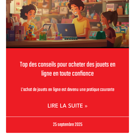
Top des conseils pour acheter des jouets en
ligne en toute confiance
L’achat de jouets en ligne est devenu une pratique courante
LIRE LA SUITE »
25 septembre 2025