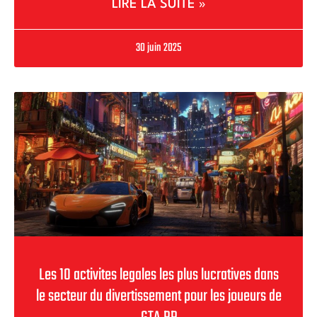
LIRE LA SUITE »
30 juin 2025
Les 10 activites legales les plus lucratives dans
le secteur du divertissement pour les joueurs de