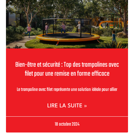
Bien-être et sécurité : Top des trampolines avec
filet pour une remise en forme efficace
Le trampoline avec filet représente une solution idéale pour allier
LIRE LA SUITE »
18 octobre 2024